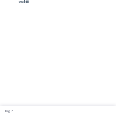
nonaktif
log in