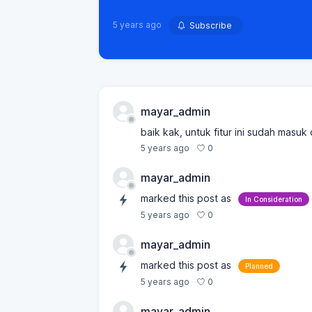
5 years ago
Subscribe
mayar_admin
baik kak, untuk fitur ini sudah masu
0
5 years ago
mayar_admin
marked this post as
In Consideration
0
5 years ago
mayar_admin
marked this post as
Planned
0
5 years ago
mayar_admin