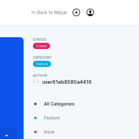
Back to
Mayar
STATUS
Closed
CATEGORY
Feature
AUTHOR
user61eb8580a4416
All Categories
Feature
Issue