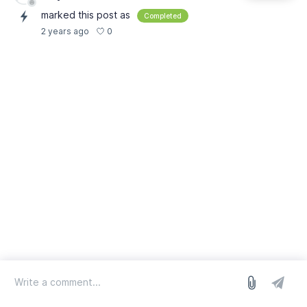
marked this post as
Completed
0
2 years ago
log in