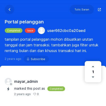
Tulis Saran
Portal pelanggan
user662cbc0a20aed
Completed
Issue
tampilan portal pelanggan mohon dibuatkan urutan
tanggal dan jam transaksi. tambahkan juga filter untuk
rentang bulan dan dan khusus transaksi hari ini.
2 years ago
Subscribe
1
mayar_admin
marked this post as
Completed
0
2 years ago