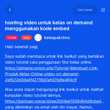
Tulis Saran
hosting video untuk kelas on demand
menggunakan kode embed
kelaspakchris
Closed
Issue
Halo selamat pagi,
Saya sudah membaca untuk link berikut yang berisikan
video tutorial cara penggunaan fitur kelas online.
https://abisena.notion.site/Tutorial-Membuat-Link-
Produk-Kelas-Online-video-on-demand-
2efb22e0da4f42718d2afd2fa9e484c9
Atau anda dapat mengunjungi link berikut untuk melihat
kumpulan video tutorial lainnya.
https://bantuan.mayar.id/ee3504e61506464d9cbe4a9fbc1d22ab
yang dikirimkan via email oleh tim mayar. Namun,