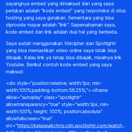
sayangnya embed yang dimaksud dan yang saya
perlukan adalah "kode embed" yang terproteksi di situs
hosting yang saya gunakan. Sementara yang bisa
diprovide mayar adalah "link". Sepemahaman saya,
kode embed dan link adalah dua hal yang berbeda.
Saya sudah menggunakan Vidcipher dan Spotlightr
yang bisa memastikan video online saya tidak bisa
dibajak. Kalau link ya tetap bisa dibajak, misalnya link
Youtube. Berikut contoh kode embed yang saya
maksud:
<div style="position:relative; width:1px; min-
width:100%;padding-bottom:56.25%;"><iframe
allow="autoplay" class="spotlightr"
allowtransparency="true" style="width:1px; min-
width:100%; height: 100%; position:absolute"
allowfullscreen="true"
src="
https://kelaspakchris.cdn.spotlightr.com/watch/