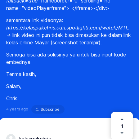
fallback=true
" frameborder="0" scrolling="no"
name="videoPlayerframe"> </iframe></div>
sementara link videonya:
https://kelaspakchris.cdn.spotlightr.com/watch/MTIzOTEyNw
-> link video ini pun tidak bisa dimasukan ke dalam link
kelas online Mayar (screenshot terlampir).
Semoga bisa ada solusinya ya untuk bisa input kode
embednya.
Terima kasih,
Salam,
Chris
4 years ago
Subscribe
1
kelaspakchris