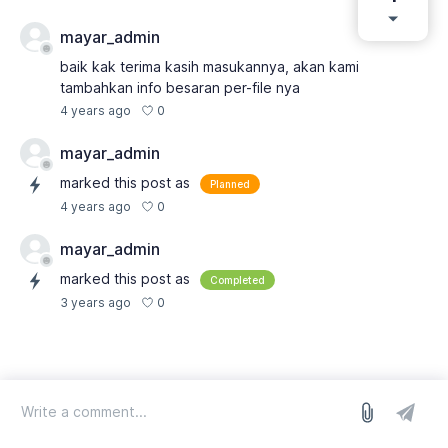
mayar_admin
baik kak terima kasih masukannya, akan kami
tambahkan info besaran per-file nya
0
4 years ago
mayar_admin
marked this post as
Planned
0
4 years ago
mayar_admin
marked this post as
Completed
0
3 years ago
log in