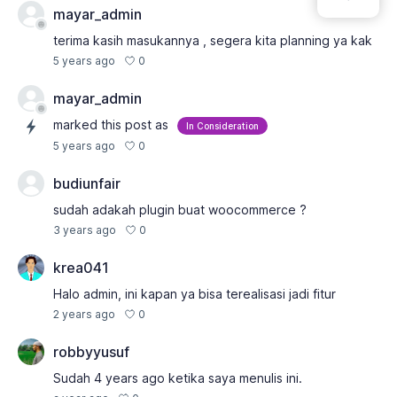
mayar_admin
terima kasih masukannya , segera kita planning ya kak
0
5 years ago
mayar_admin
marked this post as
In Consideration
0
5 years ago
budiunfair
sudah adakah plugin buat woocommerce ?
0
3 years ago
krea041
Halo admin, ini kapan ya bisa terealisasi jadi fitur
0
2 years ago
robbyyusuf
Sudah 4 years ago ketika saya menulis ini.